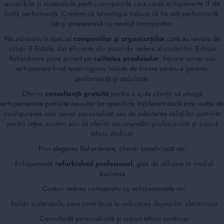
accesibile și sustenabile pentru companiile care caută echipamente IT de
înaltă performanță. Credem că tehnologia trebuie să fie atât performantă,
cât și prietenoasă cu mediul înconjurător.
Ne adresăm în special
companiilor și organizațiilor
care au nevoie de
soluții IT fiabile, dar eficiente din punct de vedere al costurilor. Echipa
Rehardware pune accent pe
calitatea produselor
, fiecare server sau
echipament fiind testat riguros înainte de livrare pentru a garanta
performanță și stabilitate.
Oferim
consultanță gratuită
pentru a ajuta clienții să aleagă
echipamentele potrivite nevoilor lor specifice. Indiferent dacă este vorba de
configurarea unui server personalizat sau de selectarea soluțiilor potrivite
pentru rețea, suntem aici să oferim recomandări profesioniste și suport
tehnic dedicat.
Prin alegerea Rehardware, clienții beneficiază de:
• Echipamente
refurbished profesional
, gata de utilizare în mediul
business
• Costuri reduse comparativ cu echipamentele noi
• Soluții sustenabile, care contribuie la reducerea deșeurilor electronice
• Consultanță personalizată și suport tehnic continuu