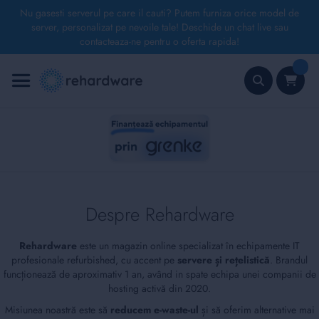
Nu gasesti serverul pe care il cauti? Putem furniza orice model de
server, personalizat pe nevoile tale! Deschide un chat live sau
contacteaza-ne pentru o oferta rapida!
Mergeți
la
Conținut
Căutare
Despre Rehardware
Rehardware
este un magazin online specializat în echipamente IT
profesionale refurbished, cu accent pe
servere și rețelistică
. Brandul
funcționează de aproximativ 1 an, având in spate echipa unei companii de
hosting activă din 2020.
Misiunea noastră este să
reducem e-waste-ul
și să oferim alternative mai