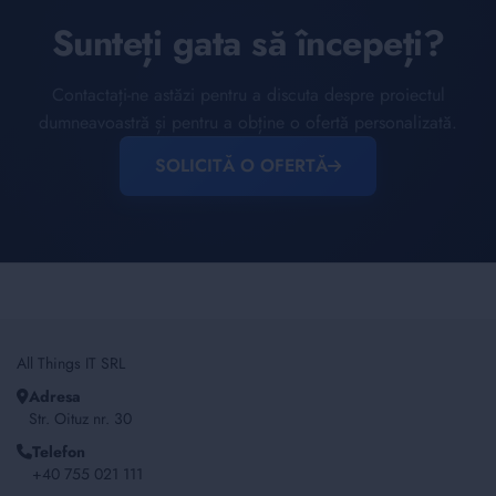
Sunteți gata să începeți?
Contactați-ne astăzi pentru a discuta despre proiectul
dumneavoastră și pentru a obține o ofertă personalizată.
SOLICITĂ O OFERTĂ
All Things IT SRL
Adresa
Str. Oituz nr. 30
Telefon
+40 755 021 111