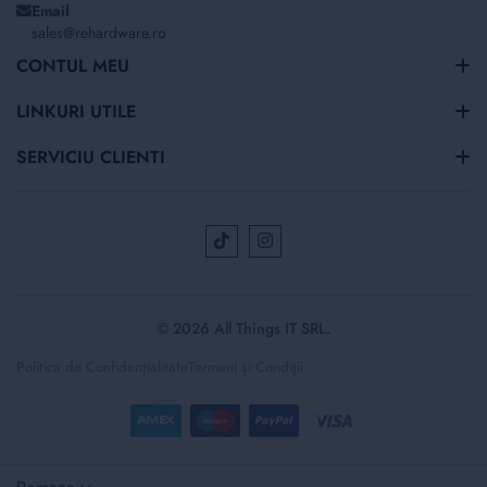
Email
sales@rehardware.ro
CONTUL MEU
LINKURI UTILE
SERVICIU CLIENTI
© 2026 All Things IT SRL.
Politica de Confidențialitate
Termeni și Condiții
Selectați