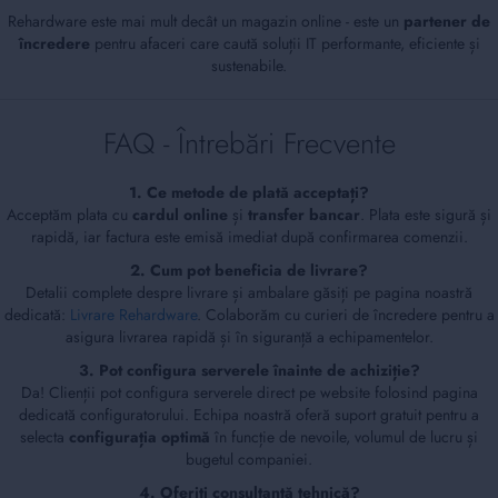
Rehardware este mai mult decât un magazin online - este un
partener de
încredere
pentru afaceri care caută soluții IT performante, eficiente și
sustenabile.
FAQ - Întrebări Frecvente
1. Ce metode de plată acceptați?
Acceptăm plata cu
cardul online
și
transfer bancar
. Plata este sigură și
rapidă, iar factura este emisă imediat după confirmarea comenzii.
2. Cum pot beneficia de livrare?
Detalii complete despre livrare și ambalare găsiți pe pagina noastră
dedicată:
Livrare Rehardware
. Colaborăm cu curieri de încredere pentru a
asigura livrarea rapidă și în siguranță a echipamentelor.
3. Pot configura serverele înainte de achiziție?
Da! Clienții pot configura serverele direct pe website folosind pagina
dedicată configuratorului. Echipa noastră oferă suport gratuit pentru a
selecta
configurația optimă
în funcție de nevoile, volumul de lucru și
bugetul companiei.
4. Oferiți consultanță tehnică?