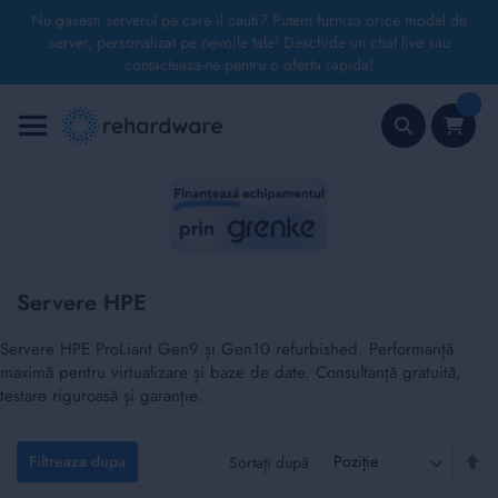
Nu gasesti serverul pe care il cauti? Putem furniza orice model de
server, personalizat pe nevoile tale! Deschide un chat live sau
contacteaza-ne pentru o oferta rapida!
Mergeți
la
Conținut
Căutare
Servere HPE
Servere HPE ProLiant Gen9 și Gen10 refurbished. Performanță
maximă pentru virtualizare și baze de date. Consultanță gratuită,
testare riguroasă și garanție.
Set
Filtreaza dupa
Sortați după
de