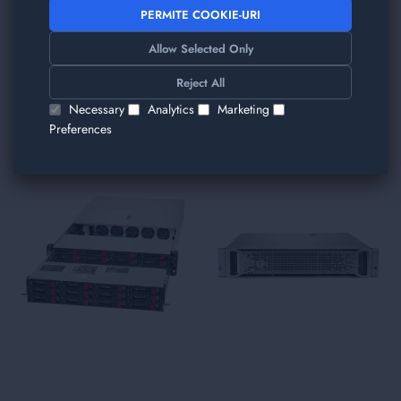
PERMITE COOKIE-URI
Allow Selected Only
TRIMITE
Reject All
Am găsit alte produse care v-ar plăcea!
Necessary
Analytics
Marketing
Preferences