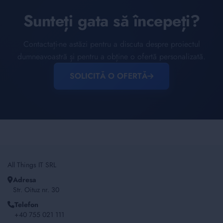
Sunteți gata să începeți?
Contactați-ne astăzi pentru a discuta despre proiectul
dumneavoastră și pentru a obține o ofertă personalizată.
SOLICITĂ O OFERTĂ
All Things IT SRL
Adresa
Str. Oituz nr. 30
Telefon
+40 755 021 111