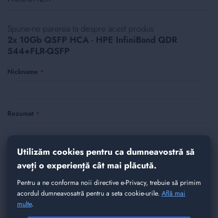
Spune-ne parerea ta despre acest produs
2x 10Gb QSFP HCA - HPE InfiniBand QDR
544+FLR-QSFP
Nickname
Rezumat
Utilizăm cookies pentru ca dumneavostră să
Recenzie
aveți o experiență cât mai plăcută.
Pentru a ne conforma noii directive e-Privacy, trebuie să primim
acordul dumneavosatră pentru a seta cookie-urile.
Află mai
multe
.