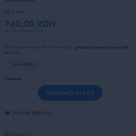
Scrieți o recenzie
of
the
în stoc
images
740,00 RON
gallery
611,57 RON fără TVA
Livrare prin curier: 50 lei (TVA inclus) ·
gratuită la comenzi peste 500
lei
Detalii
Cere ofertă
Cantitate
ADĂUGAȚI IN COȘ
LISTA DE DORINȚE
Recenzii