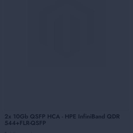
Skip
2x 10Gb QSFP HCA - HPE InfiniBand QDR
to
544+FLR-QSFP
the
beginning