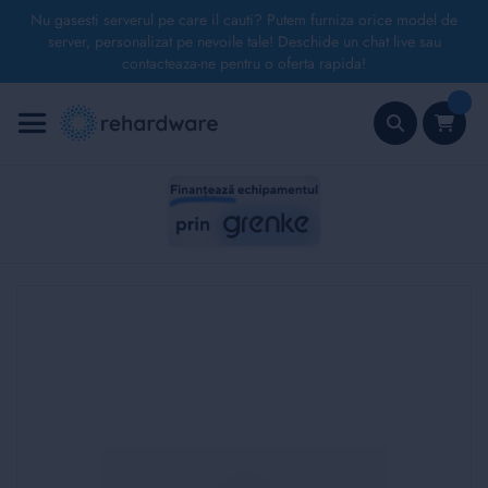
Nu gasesti serverul pe care il cauti? Putem furniza orice model de
server, personalizat pe nevoile tale! Deschide un chat live sau
contacteaza-ne pentru o oferta rapida!
Mergeți
la
Conținut
Căutare
Skip
to
the
end
of
the
images
gallery