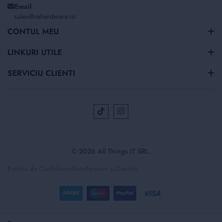
Email
sales@rehardware.ro
CONTUL MEU
LINKURI UTILE
SERVICIU CLIENTI
© 2026 All Things IT SRL.
Politica de Confidențialitate
Termeni și Condiții
Selectați