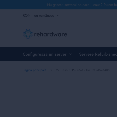
Nu gasesti serverul pe care il cauti? Putem fu
Mergeți
Monedă
RON - leu românesc
la
Conținut
Configureaza un server
Servere Refurbishe
Pagina principală
2x 10Gb SFP+ CNA - Dell BCM57840S
Skip
to
the
end
of
the
images