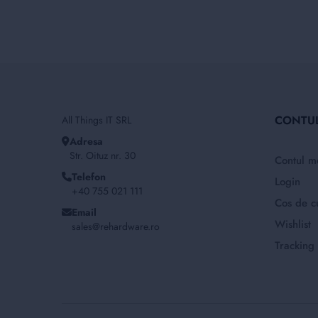
CONTU
All Things IT SRL
Adresa
Str. Oituz nr. 30
Contul m
Telefon
Login
+40 755 021 111
Cos de c
Email
Wishlist
sales@rehardware.ro
Tracking 