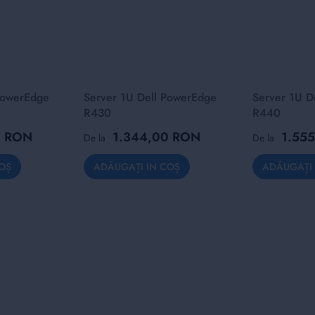
PowerEdge
Server 1U Dell PowerEdge
Server 1U D
R430
R440
0 RON
1.344,00 RON
1.55
De la
De la
OȘ
ADĂUGAȚI IN COȘ
ADĂUGAȚI 