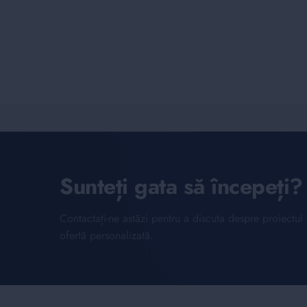
Sunteți gata să începeți?
Contactați-ne astăzi pentru a discuta despre proiectu
ofertă personalizată.