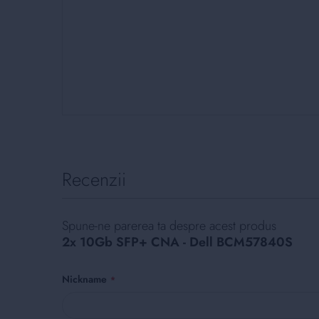
Skip
to
the
beginning
Recenzii
of
the
images
gallery
Spune-ne parerea ta despre acest produs
2x 10Gb SFP+ CNA - Dell BCM57840S
Nickname