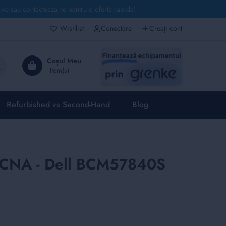
live sau contacteaza-ne pentru o oferta rapida!
Wishlist
Conectare
Creați cont
Căutare
Coșul Meu
Refurbished vs Second-Hand
Blog
 CNA - Dell BCM57840S