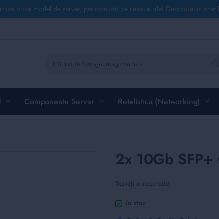
rniza orice model de server, personalizat pe nevoile tale! Deschide un chat 
Căutare
d
Componente Server
Retelistica (Networking)
2x 10Gb SFP+
Scrieți o recenzie
în stoc