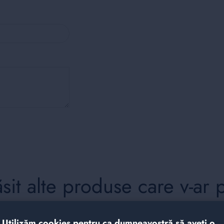
it alte produse care v-ar 
Utilizăm cookies pentru ca dumneavostră să aveți o