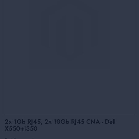
Skip
2x 1Gb RJ45, 2x 10Gb RJ45 CNA - Dell
to
X550+I350
the
beginning