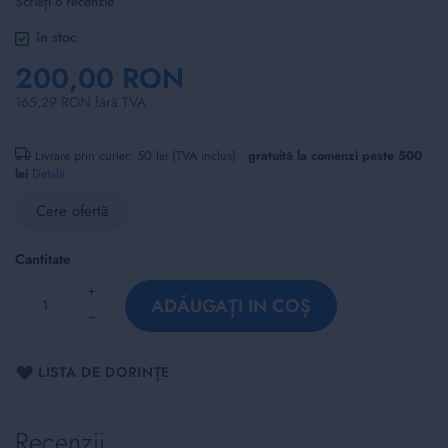
Scrieți o recenzie
of
the
în stoc
images
200,00 RON
gallery
165,29 RON fără TVA
Livrare prin curier: 50 lei (TVA inclus) ·
gratuită la comenzi peste 500
lei
Detalii
Cere ofertă
Cantitate
ADĂUGAȚI IN COȘ
LISTA DE DORINȚE
Recenzii