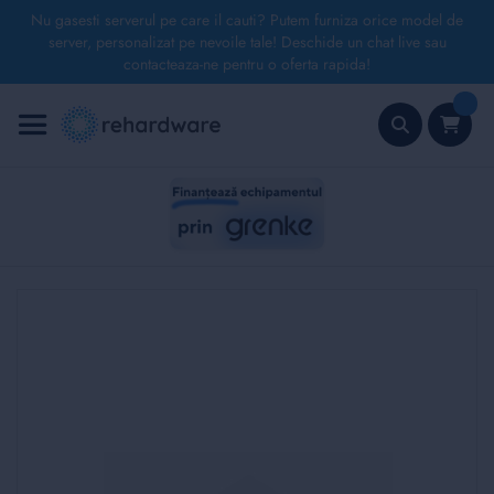
Nu gasesti serverul pe care il cauti? Putem furniza orice model de
server, personalizat pe nevoile tale! Deschide un chat live sau
contacteaza-ne pentru o oferta rapida!
Mergeți
la
Conținut
Căutare
Skip
to
the
end
of
the
images
gallery