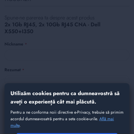
Spune-ne parerea ta despre acest produs
2x 1Gb RJ45, 2x 10Gb RJ45 CNA - Dell
X550+I350
Nickname
Rezumat
Utilizăm cookies pentru ca dumneavostră să
Recenzie
aveți o experiență cât mai plăcută.
Pentru a ne conforma noii directive e-Privacy, trebuie să primim
acordul dumneavosatră pentru a seta cookie-urile.
Află mai
multe
.