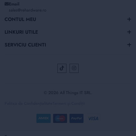
Email
sales@rehardware.ro
CONTUL MEU
LINKURI UTILE
SERVICIU CLIENTI
© 2026 All Things IT SRL.
Politica de Confidențialitate
Termeni și Condiții
Selectați