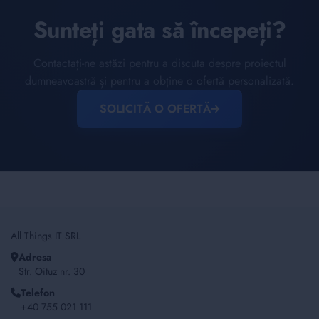
Sunteți gata să începeți?
Contactați-ne astăzi pentru a discuta despre proiectul
dumneavoastră și pentru a obține o ofertă personalizată.
SOLICITĂ O OFERTĂ
All Things IT SRL
Adresa
Str. Oituz nr. 30
Telefon
+40 755 021 111