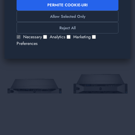
PERMITE COOKIE-URI
Allow Selected Only
TRIMITE
Reject All
Am găsit alte produse care v-ar plăcea!
Necessary
Analytics
Marketing
Preferences