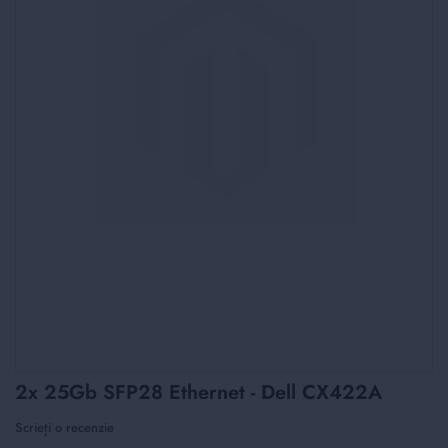
Skip
2x 25Gb SFP28 Ethernet - Dell CX422A
to
the
Scrieți o recenzie
beginning