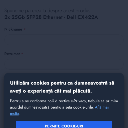
Spune-ne parerea ta despre acest produs
2x 25Gb SFP28 Ethernet - Dell CX422A
Nickname
Rezumat
Recenzie
Utilizăm cookies pentru ca dumneavostră să
aveți o experiență cât mai plăcută.
Pentru a ne conforma noii directive e-Privacy, trebuie să primim
acordul dumneavosatră pentru a seta cookie-urile.
Află mai
multe
.
PERMITE COOKIE-URI