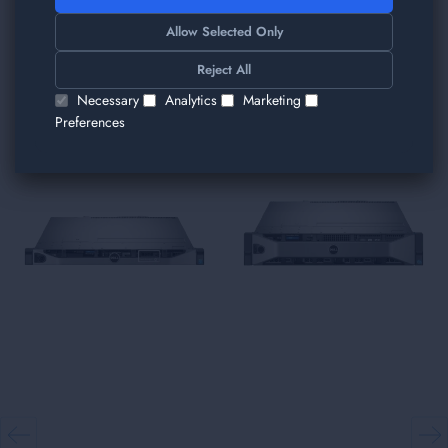
TRIMITE
Allow Selected Only
Am găsit alte produse care v-ar plăcea!
Reject All
Necessary
Analytics
Marketing
Preferences