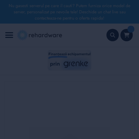
Nu gasesti serverul pe care il cauti? Putem furniza orice model de
server, personalizat pe nevoile tale! Deschide un chat live sau
contacteaza-ne pentru o oferta rapida!
Mergeți
la
Conținut
Căutare
Skip
to
the
end
of
the
images
gallery