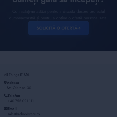
Contactați-ne astăzi pentru a discuta despre proiectul
dumneavoastră și pentru a obține o ofertă personalizată.
SOLICITĂ O OFERTĂ
All Things IT SRL
Adresa
Str. Oituz nr. 30
Telefon
+40 755 021 111
Email
sales@rehardware.ro