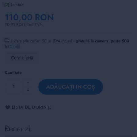
of
în stoc
the
110,00 RON
images
gallery
90,91 RON fără TVA
Livrare prin curier: 50 lei (TVA inclus) ·
gratuită la comenzi peste 500
lei
Detalii
Cere ofertă
Cantitate
ADĂUGAȚI IN COȘ
LISTA DE DORINȚE
Recenzii