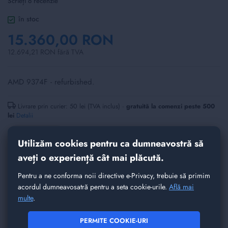
Scrieți o recenzie
of
the
în stoc
images
15.360,00 RON
gallery
12.694,21 RON fără TVA
AMD 9374F - refurbished.
Livrare prin curier: 50 lei (TVA inclus) ·
gratuită la comenzi peste 500
lei
Detalii
Cere ofertă
Utilizăm cookies pentru ca dumneavostră să
aveți o experiență cât mai plăcută.
Cantitate
Pentru a ne conforma noii directive e-Privacy, trebuie să primim
ADĂUGAȚI IN COȘ
acordul dumneavosatră pentru a seta cookie-urile.
Află mai
multe
.
LISTA DE DORINȚE
PERMITE COOKIE-URI