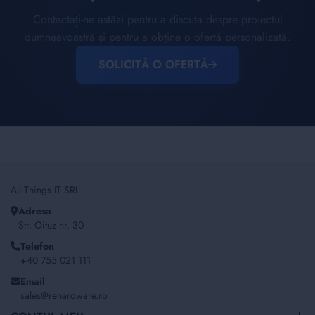
Contactați-ne astăzi pentru a discuta despre proiectul
dumneavoastră și pentru a obține o ofertă personalizată.
SOLICITĂ O OFERTĂ
All Things IT SRL
Adresa
Str. Oituz nr. 30
Telefon
+40 755 021 111
Email
sales@rehardware.ro