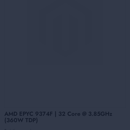
Skip
AMD EPYC 9374F | 32 Core @ 3.85GHz
to
(360W TDP)
the
beginning