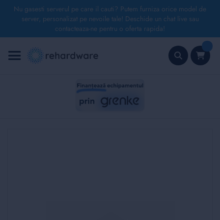
Nu gasesti serverul pe care il cauti? Putem furniza orice model de
server, personalizat pe nevoile tale! Deschide un chat live sau
contacteaza-ne pentru o oferta rapida!
Mergeți
la
Conținut
Căutare
Skip
to
the
end
of
the
images
gallery