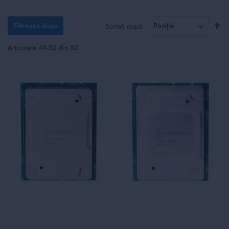
Set
Filtreaza dupa
Sortați după
de
Articolele
49
-
50
din
50