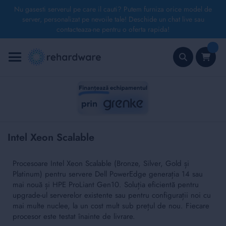
Nu gasesti serverul pe care il cauti? Putem furniza orice model de
server, personalizat pe nevoile tale! Deschide un chat live sau
contacteaza-ne pentru o oferta rapida!
Mergeți
la
Conținut
Căutare
Intel Xeon Scalable
Procesoare Intel Xeon Scalable (Bronze, Silver, Gold și
Platinum) pentru servere Dell PowerEdge generația 14 sau
mai nouă și HPE ProLiant Gen10. Soluția eficientă pentru
upgrade-ul serverelor existente sau pentru configurații noi cu
mai multe nuclee, la un cost mult sub prețul de nou. Fiecare
procesor este testat înainte de livrare.