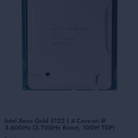
Skip
Intel Xeon Gold 5122 | 4 Core-uri @
to
3.60GHz (3.70GHz Boost, 105W TDP)
the
beginning