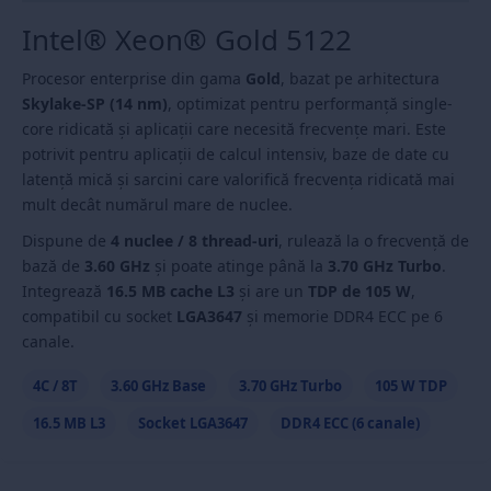
Intel® Xeon® Gold 5122
Procesor enterprise din gama
Gold
, bazat pe arhitectura
Skylake-SP (14 nm)
, optimizat pentru performanță single-
core ridicată și aplicații care necesită frecvențe mari. Este
potrivit pentru aplicații de calcul intensiv, baze de date cu
latență mică și sarcini care valorifică frecvența ridicată mai
mult decât numărul mare de nuclee.
Dispune de
4 nuclee / 8 thread-uri
, rulează la o frecvență de
bază de
3.60 GHz
și poate atinge până la
3.70 GHz Turbo
.
Integrează
16.5 MB cache L3
și are un
TDP de 105 W
,
compatibil cu socket
LGA3647
și memorie DDR4 ECC pe 6
canale.
4C / 8T
3.60 GHz Base
3.70 GHz Turbo
105 W TDP
16.5 MB L3
Socket LGA3647
DDR4 ECC (6 canale)