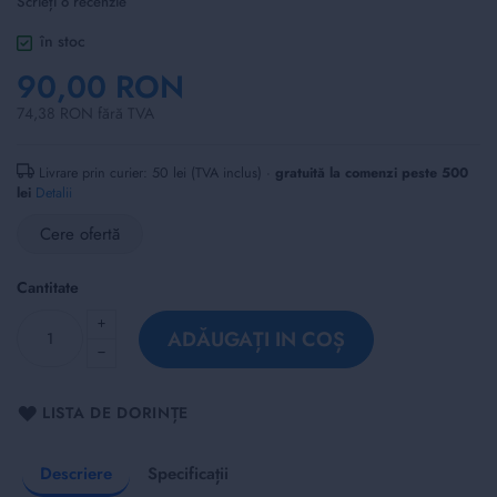
Scrieți o recenzie
of
the
în stoc
images
90,00 RON
gallery
74,38 RON fără TVA
Livrare prin curier: 50 lei (TVA inclus) ·
gratuită la comenzi peste 500
lei
Detalii
Cere ofertă
Cantitate
ADĂUGAȚI IN COȘ
LISTA DE DORINȚE
Descriere
Specificații