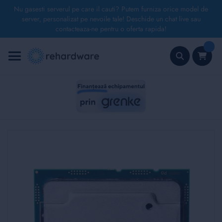
Nu gasesti serverul pe care il cauti? Putem furniza orice model de
server, personalizat pe nevoile tale! Deschide un chat live sau
contacteaza-ne pentru o oferta rapida!
Mergeți
la
Conținut
Căutare
Skip
to
the
end
of
the
images
gallery