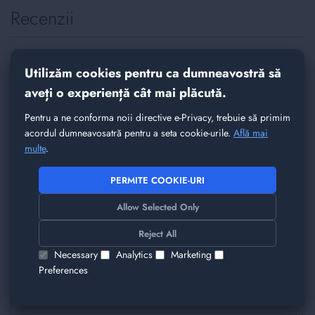
Recenzii
Spune-ne parerea ta despre acest produs
Utilizăm cookies pentru ca dumneavostră să
Intel Xeon Gold 5122 | 4 Core-uri @ 3.60GHz
aveți o experiență cât mai plăcută.
(3.70GHz Boost, 105W TDP)
Pentru a ne conforma noii directive e-Privacy, trebuie să primim
Nickname
acordul dumneavosatră pentru a seta cookie-urile.
Află mai
multe
.
PERMITE COOKIE-URI
Rezumat
Allow Selected Only
Reject All
Recenzie
Necessary
Analytics
Marketing
Preferences