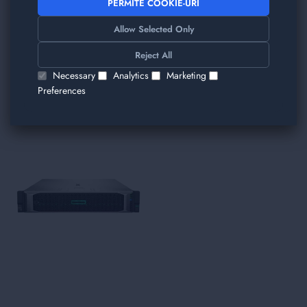
PERMITE COOKIE-URI
Allow Selected Only
TRIMITE
Reject All
Am găsit alte produse care v-ar plăcea!
Necessary
Analytics
Marketing
Preferences