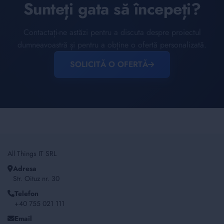
Sunteți gata să începeți?
Contactați-ne astăzi pentru a discuta despre proiectul
dumneavoastră și pentru a obține o ofertă personalizată.
SOLICITĂ O OFERTĂ
All Things IT SRL
Adresa
Str. Oituz nr. 30
Telefon
+40 755 021 111
Email