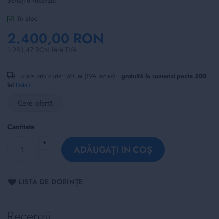
Scrieți o recenzie
of
the
în stoc
images
2.400,00 RON
gallery
1.983,47 RON fără TVA
Livrare prin curier: 50 lei (TVA inclus) ·
gratuită la comenzi peste 500
lei
Detalii
Cere ofertă
Cantitate
ADĂUGAȚI IN COȘ
LISTA DE DORINȚE
Recenzii