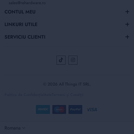
sales@rehardware.ro
CONTUL MEU
LINKURI UTILE
SERVICIU CLIENTI
© 2026 All Things IT SRL.
Politica de Confidențialitate
Termeni și Condiții
Selectați
Romana
magazinul