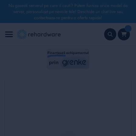
Nu gasesti serverul pe care il cauti? Putem furniza orice model de
server, personalizat pe nevoile tale! Deschide un chat live sau
contacteaza-ne pentru o oferta rapida!
Mergeți
la
Conținut
Căutare
Skip
to
the
end
of
the
images
gallery