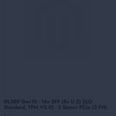
Skip
DL380 Gen10 - 16x SFF (8x U.2) [iLO
to
Standard, TPM V2.0] - 3 Sloturi PCIe (3 FH)
the
beginning