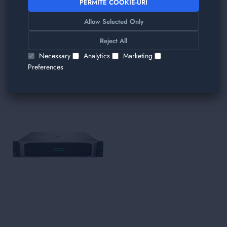
PERMITE COOKIE-URI
Allow Selected Only
TRIMITE
Reject All
Am găsit alte produse care v-ar plăcea!
Necessary
Analytics
Marketing
Preferences