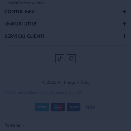
sales@rehardware.ro
CONTUL MEU
LINKURI UTILE
SERVICIU CLIENTI
© 2026 All Things IT SRL.
Politica de Confidențialitate
Termeni și Condiții
Selectați
Romana
magazinul