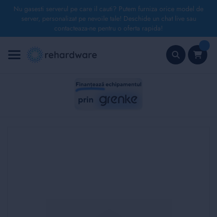
Nu gasesti serverul pe care il cauti? Putem furniza orice model de
server, personalizat pe nevoile tale! Deschide un chat live sau
contacteaza-ne pentru o oferta rapida!
Mergeți
la
Conținut
Căutare
Skip
to
the
end
of
the
images
gallery