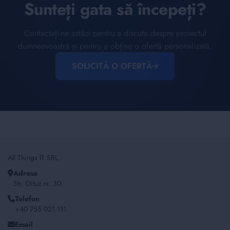
Sunteți gata să începeți?
Contactați-ne astăzi pentru a discuta despre proiectul
dumneavoastră și pentru a obține o ofertă personalizată.
SOLICITĂ O OFERTĂ
All Things IT SRL
Adresa
Str. Oituz nr. 30
Telefon
+40 755 021 111
Email