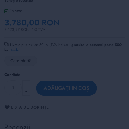
Scrieți o recenzie
of
the
în stoc
images
3.780,00 RON
gallery
3.123,97 RON fără TVA
Livrare prin curier: 50 lei (TVA inclus) ·
gratuită la comenzi peste 500
lei
Detalii
Cere ofertă
Cantitate
ADĂUGAȚI IN COȘ
LISTA DE DORINȚE
Recenzii