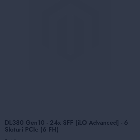
Skip
DL380 Gen10 - 24x SFF [iLO Advanced] - 6
to
Sloturi PCIe (6 FH)
the
beginning