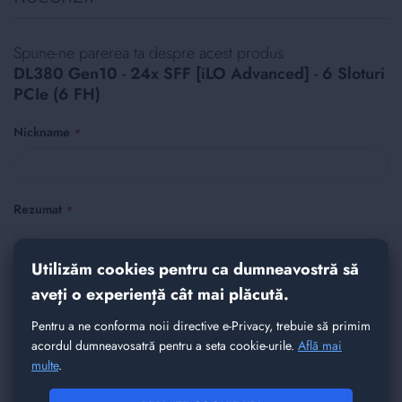
Spune-ne parerea ta despre acest produs
DL380 Gen10 - 24x SFF [iLO Advanced] - 6 Sloturi
PCIe (6 FH)
Nickname
Rezumat
Utilizăm cookies pentru ca dumneavostră să
Recenzie
aveți o experiență cât mai plăcută.
Pentru a ne conforma noii directive e-Privacy, trebuie să primim
acordul dumneavosatră pentru a seta cookie-urile.
Află mai
multe
.