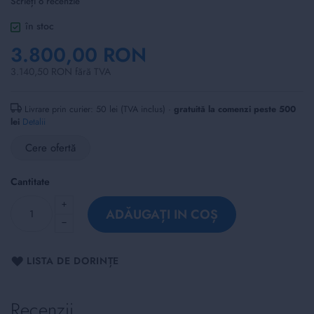
Scrieți o recenzie
of
the
în stoc
images
3.800,00 RON
gallery
3.140,50 RON fără TVA
Livrare prin curier: 50 lei (TVA inclus) ·
gratuită la comenzi peste 500
lei
Detalii
Cere ofertă
Cantitate
ADĂUGAȚI IN COȘ
LISTA DE DORINȚE
Recenzii