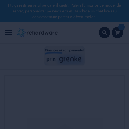
Nu gasesti serverul pe care il cauti? Putem furniza orice model de
server, personalizat pe nevoile tale! Deschide un chat live sau
contacteaza-ne pentru o oferta rapida!
Mergeți
la
Conținut
Căutare
Skip
to
the
end
of
the
images
gallery