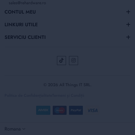
sales@rehardware.ro
CONTUL MEU
LINKURI UTILE
SERVICIU CLIENTI
© 2026 All Things IT SRL.
Politica de Confidențialitate
Termeni și Condiții
Selectați
Romana
magazinul