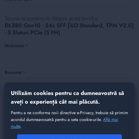
Spune-ne parerea ta despre acest produs
DL380 Gen10 - 24x SFF [iLO Standard, TPM V2.0]
- 5 Sloturi PCIe (5 FH)
Nickname
Rezumat
Utilizăm cookies pentru ca dumneavostră să
Recenzie
aveți o experiență cât mai plăcută.
Pentru a ne conforma noii directive e-Privacy, trebuie să primim
acordul dumneavosatră pentru a seta cookie-urile.
Află mai
multe
.