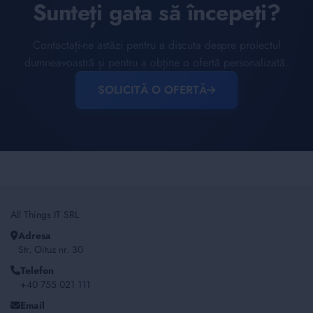
Sunteți gata să începeți?
Contactați-ne astăzi pentru a discuta despre proiectul
dumneavoastră și pentru a obține o ofertă personalizată.
SOLICITĂ O OFERTĂ
All Things IT SRL
Adresa
Str. Oituz nr. 30
Telefon
+40 755 021 111
Email