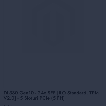
Skip
DL380 Gen10 - 24x SFF [iLO Standard, TPM
to
V2.0] - 5 Sloturi PCIe (5 FH)
the
beginning