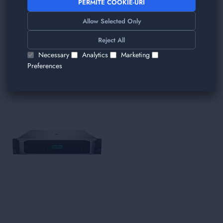
PERMITE COOKIE-URI
Allow Selected Only
TRIMITE
Reject All
Am găsit alte produse care v-ar plăcea!
Necessary
Analytics
Marketing
Preferences