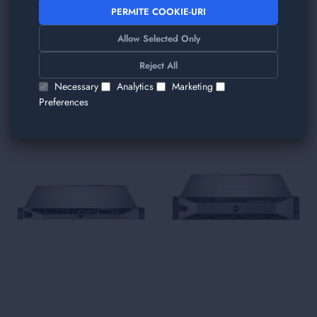
PERMITE COOKIE-URI
Allow Selected Only
TRIMITE
Reject All
Am găsit alte produse care v-ar plăcea!
Necessary
Analytics
Marketing
Preferences