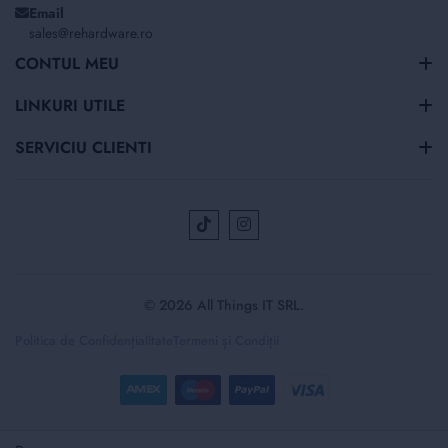
Email
sales@rehardware.ro
CONTUL MEU
LINKURI UTILE
SERVICIU CLIENTI
© 2026 All Things IT SRL.
Politica de Confidențialitate
Termeni și Condiții
Selectați