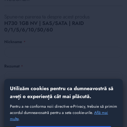
Spune-ne parerea ta despre acest produs
H730 1GB NV | SAS/SATA | RAID
0/1/5/6/10/50/60
Nickname
Rezumat
Utilizăm cookies pentru ca dumneavostră să
Recenzie
aveți o experiență cât mai plăcută.
Pentru a ne conforma noii directive e-Privacy, trebuie să primim
acordul dumneavosatră pentru a seta cookie-urile.
Află mai
multe
.