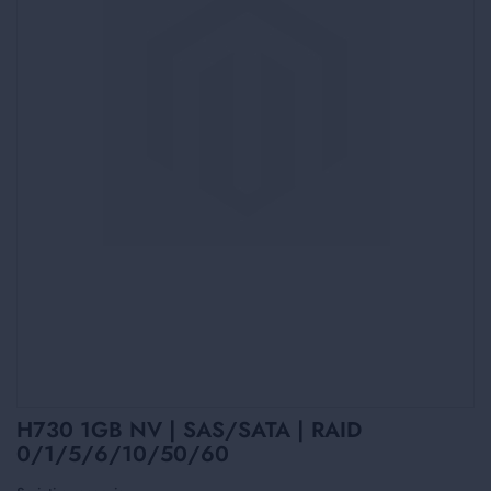
Skip
H730 1GB NV | SAS/SATA | RAID
to
0/1/5/6/10/50/60
the
beginning