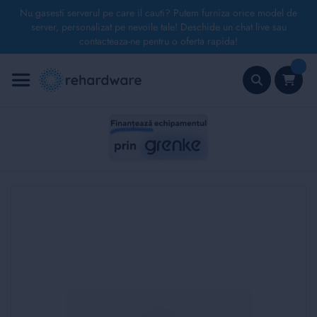
Nu gasesti serverul pe care il cauti? Putem furniza orice model de
server, personalizat pe nevoile tale! Deschide un chat live sau
contacteaza-ne pentru o oferta rapida!
Mergeți
la
Conținut
Căutare
Skip
to
the
end
of
the
images
gallery