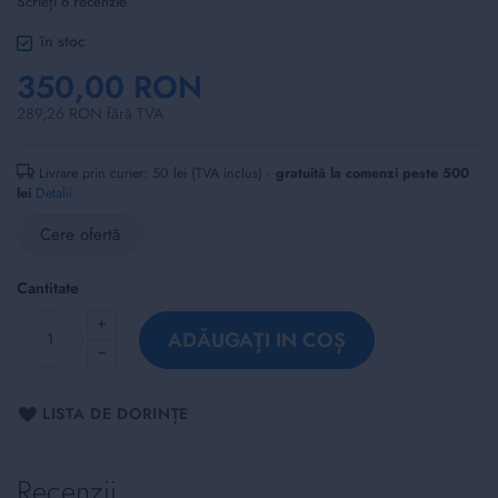
Scrieți o recenzie
of
the
în stoc
images
350,00 RON
gallery
289,26 RON fără TVA
Livrare prin curier: 50 lei (TVA inclus) ·
gratuită la comenzi peste 500
lei
Detalii
Cere ofertă
Cantitate
ADĂUGAȚI IN COȘ
LISTA DE DORINȚE
Recenzii