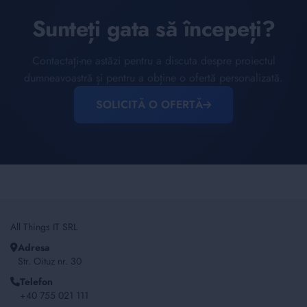
Sunteți gata să începeți?
Contactați-ne astăzi pentru a discuta despre proiectul
dumneavoastră și pentru a obține o ofertă personalizată.
SOLICITĂ O OFERTĂ
All Things IT SRL
Adresa
Str. Oituz nr. 30
Telefon
+40 755 021 111