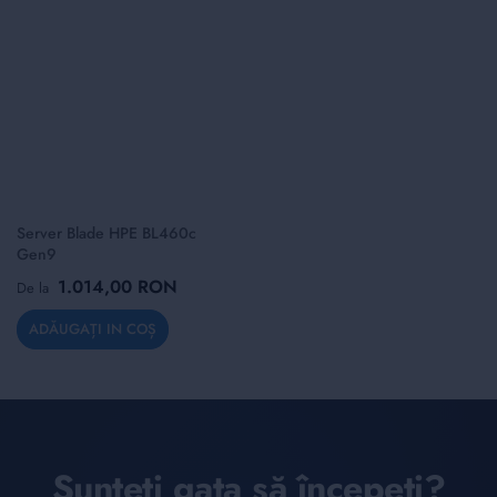
Server Blade HPE BL460c
Gen9
1.014,00 RON
De la
ADĂUGAȚI IN COȘ
Sunteți gata să începeți?