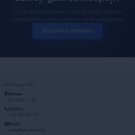
Contactați-ne astăzi pentru a discuta despre proiectul
dumneavoastră și pentru a obține o ofertă personalizată.
SOLICITĂ O OFERTĂ
All Things IT SRL
Adresa
Str. Oituz nr. 30
Telefon
+40 755 021 111
Email
sales@rehardware.ro