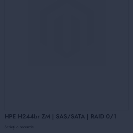
Skip
HPE H244br ZM | SAS/SATA | RAID 0/1
to
the
Scrieți o recenzie
beginning