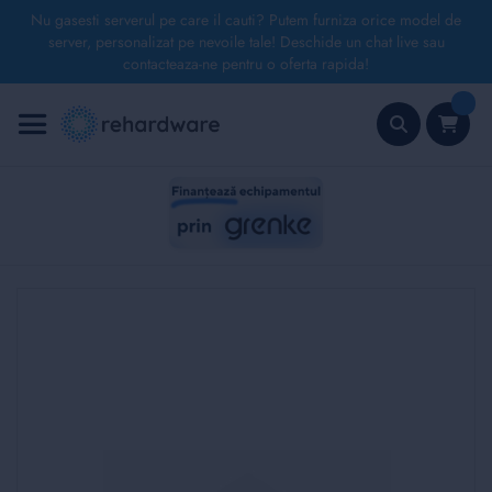
Nu gasesti serverul pe care il cauti? Putem furniza orice model de
server, personalizat pe nevoile tale! Deschide un chat live sau
contacteaza-ne pentru o oferta rapida!
Mergeți
la
Conținut
Căutare
Skip
to
the
end
of
the
images
gallery