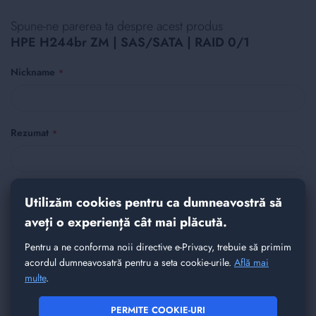
Spune-ne parerea ta despre acest produs
HPE H244br ZM | SAS/SATA | RAID 0/1
Nickname
Rezumat
Recenzie
Utilizăm cookies pentru ca dumneavostră să
aveți o experiență cât mai plăcută.
Pentru a ne conforma noii directive e-Privacy, trebuie să primim
acordul dumneavosatră pentru a seta cookie-urile.
Află mai
multe
.
PERMITE COOKIE-URI