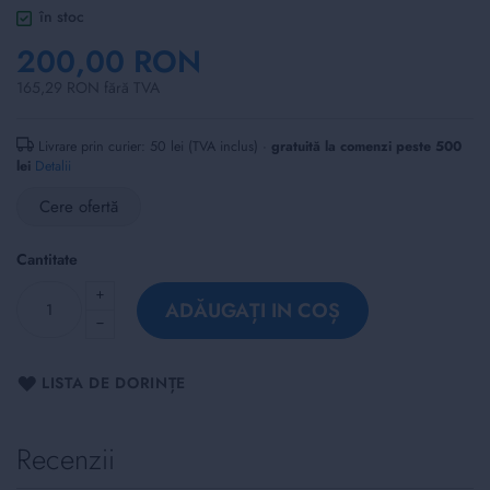
of
în stoc
the
200,00 RON
images
gallery
165,29 RON fără TVA
Livrare prin curier: 50 lei (TVA inclus) ·
gratuită la comenzi peste 500
lei
Detalii
Cere ofertă
Cantitate
ADĂUGAȚI IN COȘ
LISTA DE DORINȚE
Recenzii