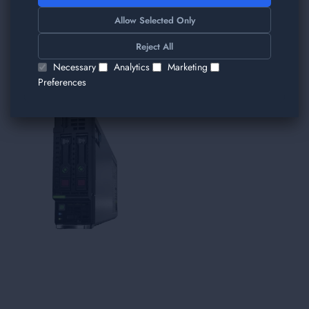
TRIMITE
Allow Selected Only
Am găsit alte produse care v-ar plăcea!
Reject All
Necessary
Analytics
Marketing
Preferences