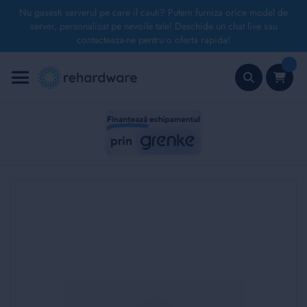
Nu gasesti serverul pe care il cauti? Putem furniza orice model de
server, personalizat pe nevoile tale! Deschide un chat live sau
contacteaza-ne pentru o oferta rapida!
Mergeți
la
Conținut
Căutare
Skip
to
the
end
of
the
images
gallery