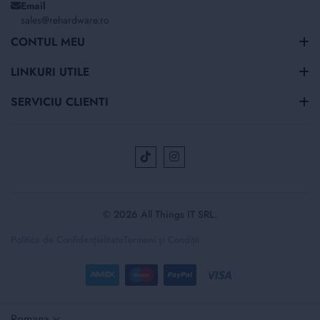
Email
sales@rehardware.ro
CONTUL MEU
LINKURI UTILE
SERVICIU CLIENTI
© 2026 All Things IT SRL.
Politica de Confidențialitate
Termeni și Condiții
Selectați
Romana