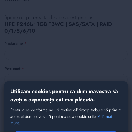
Spune-ne parerea ta despre acest produs
HPE P246br 1GB FBWC | SAS/SATA | RAID
0/1/5/6/10
Nickname
Rezumat
Utilizăm cookies pentru ca dumneavostră să
Recenzie
aveți o experiență cât mai plăcută.
Pentru a ne conforma noii directive e-Privacy, trebuie să primim
acordul dumneavosatră pentru a seta cookie-urile.
Află mai
multe
.