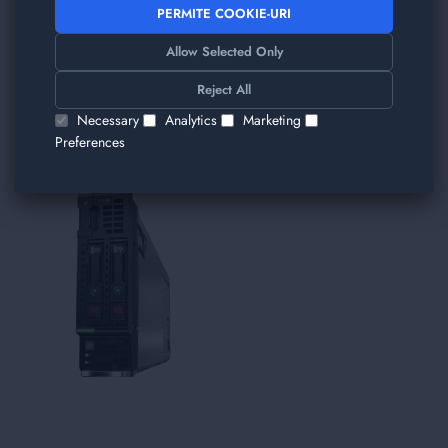
PERMITE COOKIE-URI
Allow Selected Only
TRIMITE
Reject All
Am găsit alte produse care v-ar plăcea!
Necessary
Analytics
Marketing
Preferences