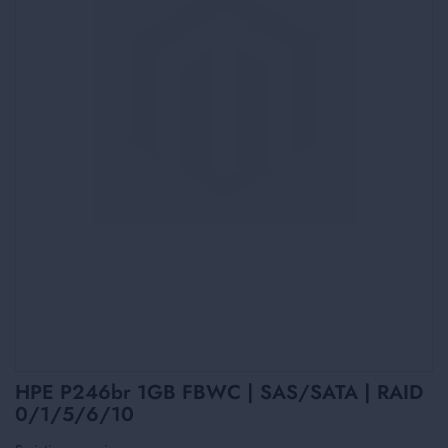
Skip
HPE P246br 1GB FBWC | SAS/SATA | RAID
to
0/1/5/6/10
the
beginning