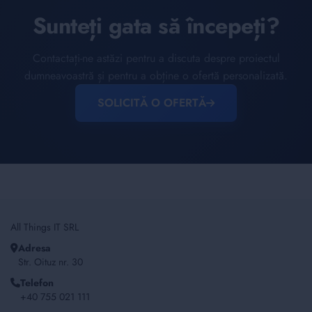
Sunteți gata să începeți?
Contactați-ne astăzi pentru a discuta despre proiectul
dumneavoastră și pentru a obține o ofertă personalizată.
SOLICITĂ O OFERTĂ
All Things IT SRL
Adresa
Str. Oituz nr. 30
Telefon
+40 755 021 111