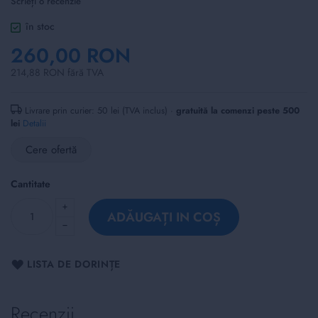
Scrieți o recenzie
of
the
în stoc
images
260,00 RON
gallery
214,88 RON fără TVA
Livrare prin curier: 50 lei (TVA inclus) ·
gratuită la comenzi peste 500
lei
Detalii
Cere ofertă
Cantitate
ADĂUGAȚI IN COȘ
LISTA DE DORINȚE
Recenzii