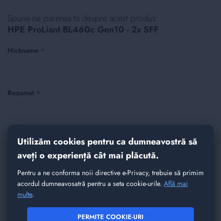
Spune-ne parerea ta despre acest produs
HPE ProLiant BL460c Gen10 - 2x SFF
Nickname
Rezumat
Recenzie
Utilizăm cookies pentru ca dumneavostră să
aveți o experiență cât mai plăcută.
Pentru a ne conforma noii directive e-Privacy, trebuie să primim
acordul dumneavosatră pentru a seta cookie-urile.
Află mai
multe
.
PERMITE COOKIE-URI