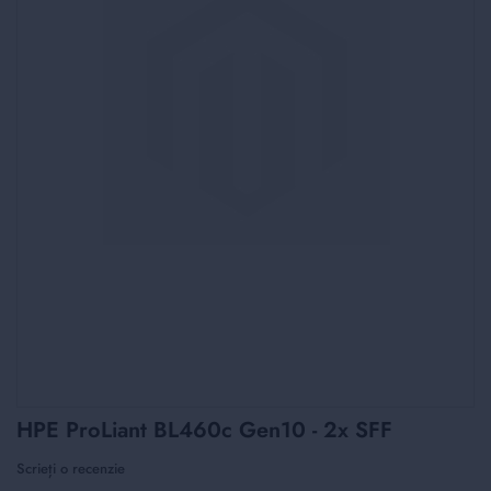
Skip
HPE ProLiant BL460c Gen10 - 2x SFF
to
the
Scrieți o recenzie
beginning