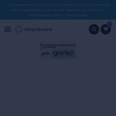
Nu gasesti serverul pe care il cauti? Putem furniza orice model de
server, personalizat pe nevoile tale! Deschide un chat live sau
contacteaza-ne pentru o oferta rapida!
Mergeți
la
Conținut
Căutare
Skip
to
the
end
of
the
images
gallery