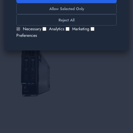
TRIMITE
Allow Selected Only
Am găsit alte produse care v-ar plăcea!
Reject All
Necessary
Analytics
Marketing
Preferences