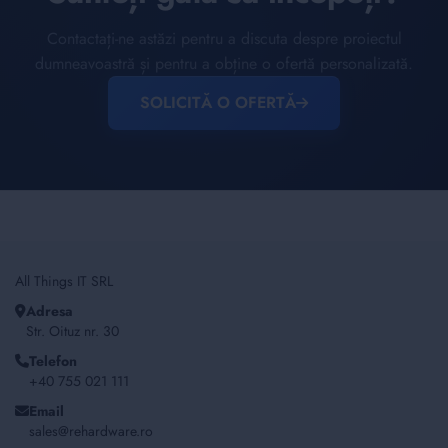
Contactați-ne astăzi pentru a discuta despre proiectul
dumneavoastră și pentru a obține o ofertă personalizată.
SOLICITĂ O OFERTĂ
All Things IT SRL
Adresa
Str. Oituz nr. 30
Telefon
+40 755 021 111
Email
sales@rehardware.ro