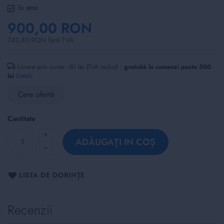
of
în stoc
the
900,00 RON
images
gallery
743,80 RON fără TVA
Livrare prin curier: 50 lei (TVA inclus) ·
gratuită la comenzi peste 500
lei
Detalii
Cere ofertă
Cantitate
ADĂUGAȚI IN COȘ
LISTA DE DORINȚE
Recenzii