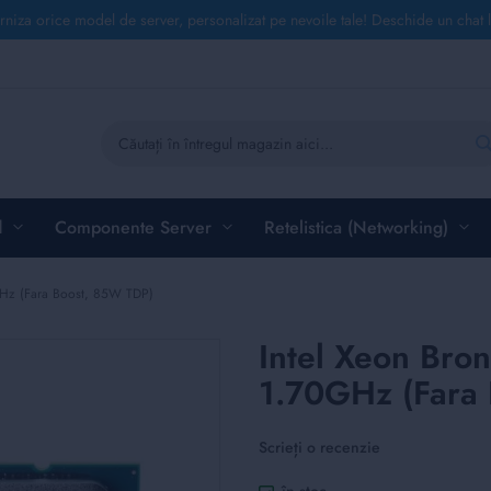
rniza orice model de server, personalizat pe nevoile tale! Deschide un chat 
Căutare
d
Componente Server
Retelistica (Networking)
0GHz (Fara Boost, 85W TDP)
Intel Xeon Bro
1.70GHz (Fara
Scrieți o recenzie