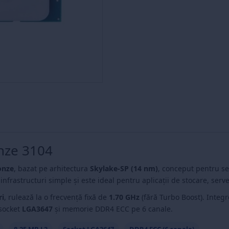
nze 3104
onze
, bazat pe arhitectura
Skylake-SP (14 nm)
, conceput pentru se
infrastructuri simple și este ideal pentru aplicații de stocare, server
ri
, rulează la o frecvență fixă de
1.70 GHz
(fără Turbo Boost). Integ
 socket
LGA3647
și memorie DDR4 ECC pe 6 canale.