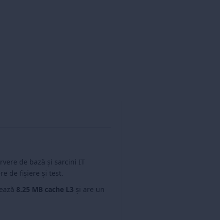
rvere de bază și sarcini IT
e de fișiere și test.
rează
8.25 MB cache L3
și are un