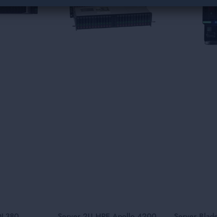
DL380
Server 2U HPE Apollo 4200
Server Bla