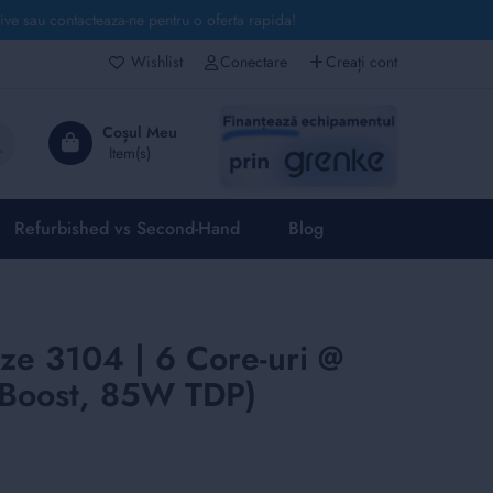
live sau contacteaza-ne pentru o oferta rapida!
Wishlist
Conectare
Creați cont
Căutare
Coșul Meu
Refurbished vs Second-Hand
Blog
nze 3104 | 6 Core-uri @
 Boost, 85W TDP)