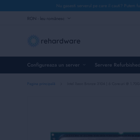
Nu gasesti serverul pe care il cauti? Putem fu
Mergeți
Monedă
RON - leu românesc
la
Conținut
Configureaza un server
Servere Refurbishe
Pagina principală
Intel Xeon Bronze 3104 | 6 Core-uri @ 1.7
Skip
to
the
end
of
the
images