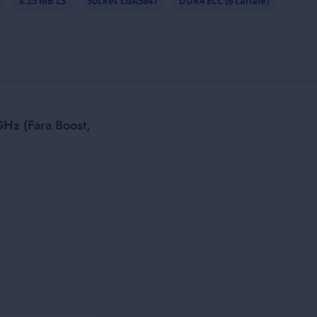
8.25 MB L3
Socket LGA3647
DDR4 ECC (6 canale)
GHz (Fara Boost,