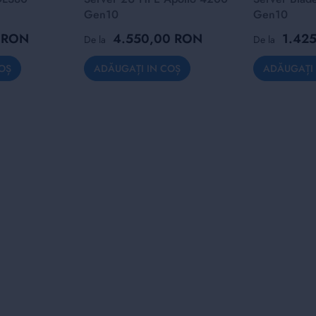
Gen10
Gen10
0 RON
4.550,00 RON
1.42
De la
De la
OȘ
ADĂUGAȚI IN COȘ
ADĂUGAȚI 