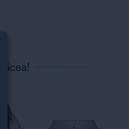
plăcea!