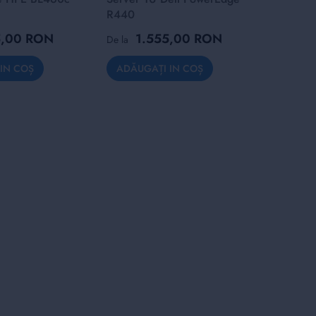
R440
R640
5,00 RON
1.555,00 RON
2
De la
De la
IN COȘ
ADĂUGAȚI IN COȘ
ADĂUG