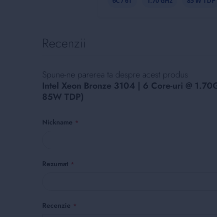
6C / 6T
1.70 GHz
85 W TDP
Recenzii
Spune-ne parerea ta despre acest produs
Intel Xeon Bronze 3104 | 6 Core-uri @ 1.70
85W TDP)
Nickname
Rezumat
Recenzie