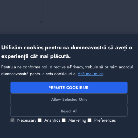
Utilizăm cookies pentru ca dumneavostră să aveți o
experiență cât mai plăcută.
it alte produse care v-ar 
Pentru a ne conforma noii directive e-Privacy, trebuie să primim acordul
dumneavosatră pentru a seta cookie-urile.
Află mai multe
.
PERMITE COOKIE-URI
Allow Selected Only
Reject All
Necessary
Analytics
Marketing
Preferences