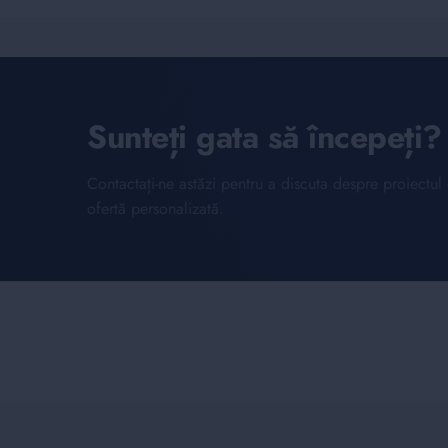
Sunteți gata să începeți?
Contactați-ne astăzi pentru a discuta despre proiectu
ofertă personalizată.