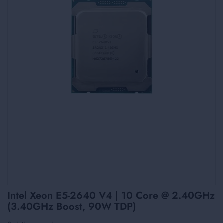
Skip
Intel Xeon E5-2640 V4 | 10 Core @ 2.40GHz
to
(3.40GHz Boost, 90W TDP)
the
beginning