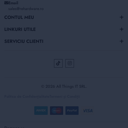
Email
sales@rehardware.ro
CONTUL MEU
LINKURI UTILE
SERVICIU CLIENTI
© 2026 All Things IT SRL.
Politica de Confidențialitate
Termeni și Condiții
Selectați