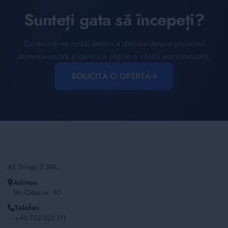
Sunteți gata să începeți?
Contactați-ne astăzi pentru a discuta despre proiectul
dumneavoastră și pentru a obține o ofertă personalizată.
SOLICITĂ O OFERTĂ
All Things IT SRL
Adresa
Str. Oituz nr. 30
Telefon
+40 755 021 111