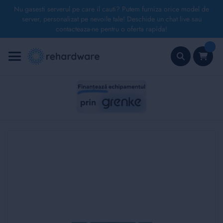
Nu gasesti serverul pe care il cauti? Putem furniza orice model de
server, personalizat pe nevoile tale! Deschide un chat live sau
contacteaza-ne pentru o oferta rapida!
Mergeți
la
Conținut
Căutare
Skip
to
the
end
of
the
images
gallery