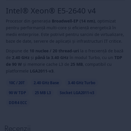
Intel® Xeon® E5-2640 v4
Procesor din generația
Broadwell-EP (14 nm)
, optimizat
pentru performanță multi-core și eficiență energetică în
medii enterprise. Este potrivit pentru sarcini de virtualizare,
baze de date, servere de aplicații și infrastructuri IT critice.
Dispune de
10 nuclee / 20 thread-uri
la o frecvență de bază
de
2.40 GHz
și
până la 3.40 GHz
în modul Turbo, cu un
TDP
de 90 W
și memorie cache L3 de
25 MB
, compatibil cu
platformele
LGA2011-v3
.
10C / 20T
2.40 GHz Base
3.40 GHz Turbo
90 W TDP
25 MB L3
Socket LGA2011-v3
DDR4 ECC
Recenzii