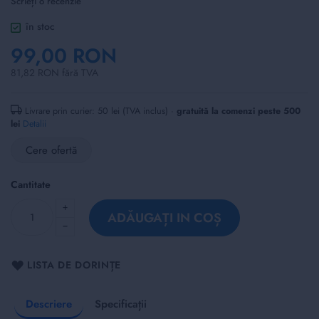
Scrieți o recenzie
of
the
în stoc
images
99,00 RON
gallery
81,82 RON fără TVA
Livrare prin curier: 50 lei (TVA inclus) ·
gratuită la comenzi peste 500
lei
Detalii
Cere ofertă
Cantitate
ADĂUGAȚI IN COȘ
LISTA DE DORINȚE
Descriere
Specificații