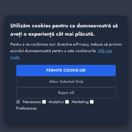
Spune-ne parerea ta despre acest produs
Intel Xeon E5-2640 V4 | 10 Core @ 2.40GHz
Utilizăm cookies pentru ca dumneavostră să
(3.40GHz Boost, 90W TDP)
aveți o experiență cât mai plăcută.
Nickname
Pentru a ne conforma noii directive e-Privacy, trebuie să primim
acordul dumneavosatră pentru a seta cookie-urile.
Află mai
multe
.
Rezumat
PERMITE COOKIE-URI
Allow Selected Only
Reject All
Recenzie
Necessary
Analytics
Marketing
Preferences