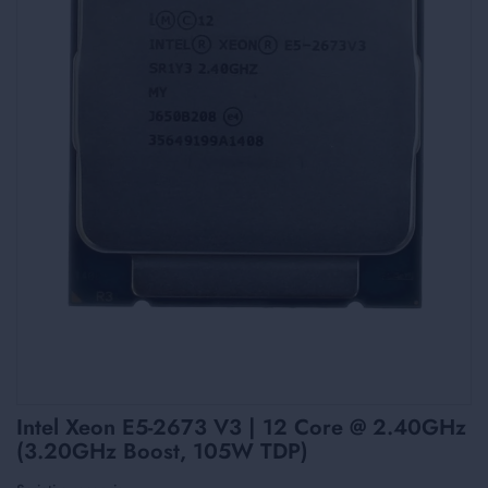
Skip
Intel Xeon E5-2673 V3 | 12 Core @ 2.40GHz
to
(3.20GHz Boost, 105W TDP)
the
beginning