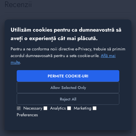
Recenzii
Spune-ne parerea ta despre acest produs
Utilizăm cookies pentru ca dumneavostră să
Intel Xeon E5-2673 V3 | 12 Core @ 2.40GHz
(3.20GHz Boost, 105W TDP)
aveți o experiență cât mai plăcută.
Pentru a ne conforma noii directive e-Privacy, trebuie să primim
Nickname
acordul dumneavosatră pentru a seta cookie-urile.
Află mai
multe
.
PERMITE COOKIE-URI
Rezumat
Allow Selected Only
Reject All
Recenzie
Necessary
Analytics
Marketing
Preferences