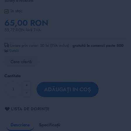
Scrieți o recenzie
of
the
în stoc
images
65,00 RON
gallery
53,72 RON fără TVA
Livrare prin curier: 50 lei (TVA inclus) ·
gratuită la comenzi peste 500
lei
Detalii
Cere ofertă
Cantitate
ADĂUGAȚI IN COȘ
LISTA DE DORINȚE
Descriere
Specificații