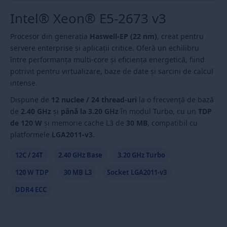
Intel® Xeon® E5-2673 v3
Procesor din generația
Haswell-EP (22 nm)
, creat pentru
servere enterprise și aplicații critice. Oferă un echilibru
între performanța multi-core și eficiența energetică, fiind
potrivit pentru virtualizare, baze de date și sarcini de calcul
intense.
Dispune de
12 nuclee / 24 thread-uri
la o frecvență de bază
de
2.40 GHz
și
până la 3.20 GHz
în modul Turbo, cu un
TDP
de 120 W
și memorie cache L3 de
30 MB
, compatibil cu
platformele
LGA2011-v3
.
12C / 24T
2.40 GHz Base
3.20 GHz Turbo
120 W TDP
30 MB L3
Socket LGA2011-v3
DDR4 ECC