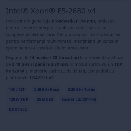
Intel® Xeon® E5-2680 v4
Procesor din generația
Broadwell-EP (14 nm)
, proiectat
pentru servere enterprise, aplicații critice și sarcini
complexe de virtualizare. Oferă un număr mare de nuclee
pentru performanță multi-thread, menținând un consum
optim pentru această clasă de procesoare.
Dispune de
14 nuclee / 28 thread-uri
la o frecvență de bază
de
2.40 GHz
și
până la 3.30 GHz
în modul Turbo, cu un
TDP
de 120 W
și memorie cache L3 de
35 MB
, compatibil cu
platformele
LGA2011-v3
.
14C / 28T
2.40 GHz Base
3.30 GHz Turbo
120 W TDP
35 MB L3
Socket LGA2011-v3
DDR4 ECC