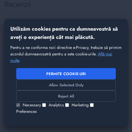
Recenzii
Spune-ne parerea ta despre acest produs
Utilizăm cookies pentru ca dumneavostră să
Intel Xeon E5-2680 V4 | 14 Core @ 2.40GHz
(3.30GHz Boost, 120W TDP)
aveți o experiență cât mai plăcută.
Pentru a ne conforma noii directive e-Privacy, trebuie să primim
Nickname
acordul dumneavosatră pentru a seta cookie-urile.
Află mai
multe
.
PERMITE COOKIE-URI
Rezumat
Allow Selected Only
Reject All
Recenzie
Necessary
Analytics
Marketing
Preferences