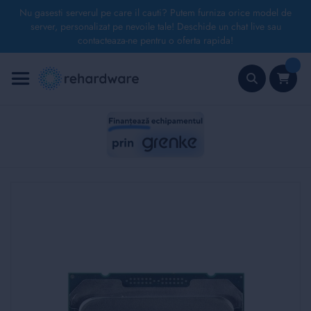
Nu gasesti serverul pe care il cauti? Putem furniza orice model de
server, personalizat pe nevoile tale! Deschide un chat live sau
contacteaza-ne pentru o oferta rapida!
Mergeți
la
Conținut
Căutare
Skip
to
the
end
of
the
images
gallery