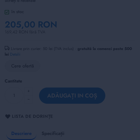
Scrieți o recenzie
of
the
în stoc
images
205,00 RON
gallery
169,42 RON fără TVA
Livrare prin curier: 50 lei (TVA inclus) ·
gratuită la comenzi peste 500
lei
Detalii
Cere ofertă
Cantitate
ADĂUGAȚI IN COȘ
LISTA DE DORINȚE
Descriere
Specificații