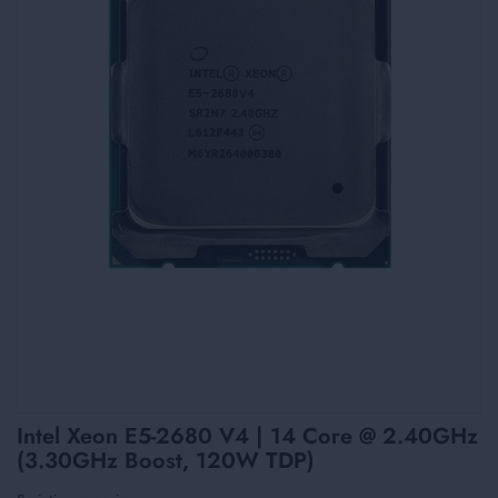
Skip
Intel Xeon E5-2680 V4 | 14 Core @ 2.40GHz
to
(3.30GHz Boost, 120W TDP)
the
beginning