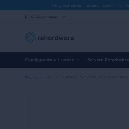
Nu gasesti serverul pe care il cauti? Putem fu
Mergeți
Monedă
RON - leu românesc
la
Conținut
Configureaza un server
Servere Refurbishe
Pagina principală
Intel Xeon E5-2696 V3 | 18 Core @ 2.30GH
Skip
to
the
end
of
the
images