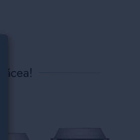
plăcea!