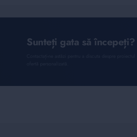
Sunteți gata să începeți?
Contactați-ne astăzi pentru a discuta despre proiectu
ofertă personalizată.