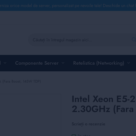
rniza orice model de server, personalizat pe nevoile tale! Deschide un chat 
Căutare
d
Componente Server
Retelistica (Networking)
z (Fara Boost, 145W TDP)
Intel Xeon E5-
2.30GHz (Fara
Scrieți o recenzie