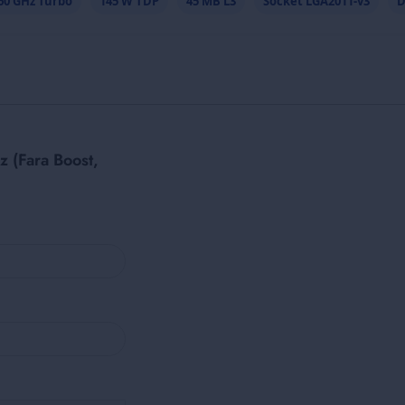
60 GHz Turbo
145 W TDP
45 MB L3
Socket LGA2011-v3
D
 (Fara Boost,