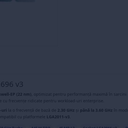
2696 v3
well-EP (22 nm)
, optimizat pentru performanță maximă în sarcini d
e cu frecvențe ridicate pentru workload-uri enterprise.
-uri
la o frecvență de bază de
2.30 GHz
și
până la 3.60 GHz
în modu
ompatibil cu platformele
LGA2011-v3
.