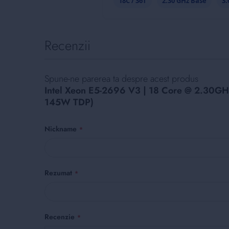
18C / 36T
2.30 GHz Base
3.
Recenzii
Spune-ne parerea ta despre acest produs
Intel Xeon E5-2696 V3 | 18 Core @ 2.30GHz
145W TDP)
Nickname
Rezumat
Recenzie