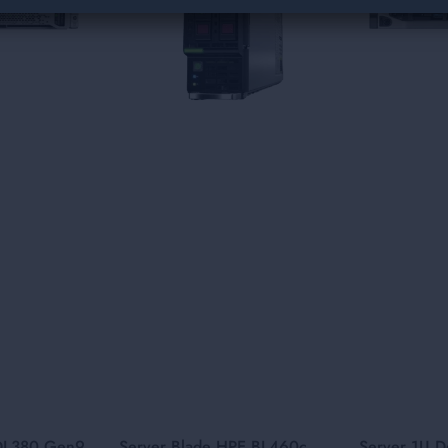
DL380 Gen9
Server Blade HPE BL460c
Server 1U D