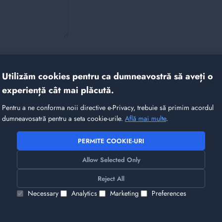
Utilizăm cookies pentru ca dumneavostră să aveți o
experiență cât mai plăcută.
it alte produse care v-ar 
Pentru a ne conforma noii directive e-Privacy, trebuie să primim acordul
dumneavosatră pentru a seta cookie-urile.
Află mai multe
.
PERMITE COOKIE-URI
Allow Selected Only
Reject All
Necessary
Analytics
Marketing
Preferences