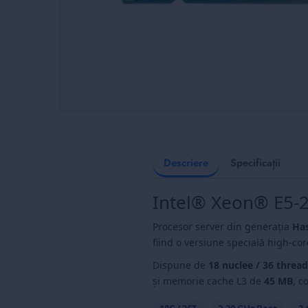
Skip
to
the
beginning
Descriere
Specificații
of
the
Intel® Xeon® E5-
images
gallery
Procesor server din generația
Has
fiind o versiune specială high-cor
Dispune de
18 nuclee / 36 thread
și memorie cache L3 de
45 MB
, c