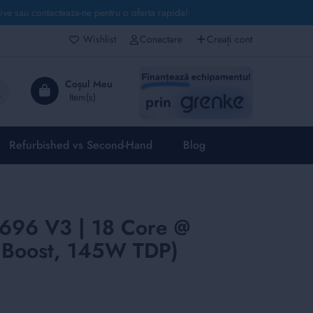
live sau contacteaza-ne pentru o oferta rapida!
Wishlist
Conectare
Creați cont
Căutare
Coșul Meu
Refurbished vs Second-Hand
Blog
2696 V3 | 18 Core @
 Boost, 145W TDP)