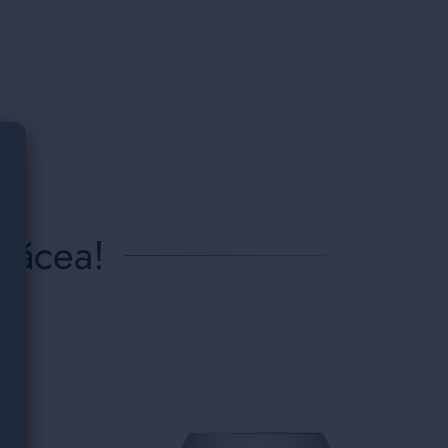
plăcea!