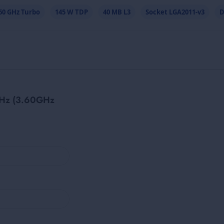
60 GHz Turbo
145 W TDP
40 MB L3
Socket LGA2011-v3
D
GHz (3.60GHz