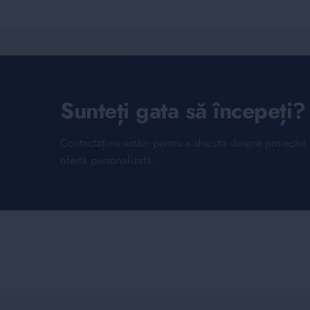
Sunteți gata să începeți?
Contactați-ne astăzi pentru a discuta despre proiectu
ofertă personalizată.