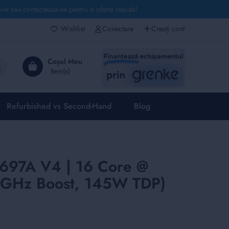
live sau contacteaza-ne pentru o oferta rapida!
Wishlist
Conectare
Creați cont
Căutare
Coșul Meu
Refurbished vs Second-Hand
Blog
2697A V4 | 16 Core @
GHz Boost, 145W TDP)