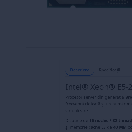
Skip
to
the
beginning
Descriere
Specificații
of
the
Intel® Xeon® E5-
images
gallery
Procesor server din generația
Bro
frecvență ridicată și un număr ma
virtualizare.
Dispune de
16 nuclee / 32 thread
și memorie cache L3 de
40 MB
, c