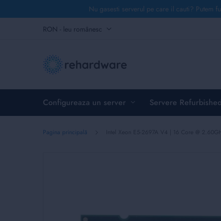
Nu gasesti serverul pe care il cauti? Putem fu
Mergeți
Monedă
RON - leu românesc
la
Conținut
Configureaza un server
Servere Refurbishe
Pagina principală
Intel Xeon E5-2697A V4 | 16 Core @ 2.60
Skip
to
the
end
of
the
images