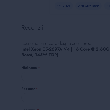
16C / 32T
2.60 GHz Base
3.
Recenzii
Spune-ne parerea ta despre acest produs
Intel Xeon E5-2697A V4 | 16 Core @ 2.60
Boost, 145W TDP)
Nickname
Rezumat
Recenzie