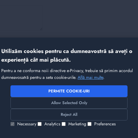
Utilizăm cookies pentru ca dumneavostră să aveți o
experiență cât mai plăcută.
Pentru a ne conforma noii directive e-Privacy, trebuie să primim acordul
it alte produse care v-ar 
dumneavosatră pentru a seta cookie-urile.
Află mai multe
.
PERMITE COOKIE-URI
Allow Selected Only
Reject All
Necessary
Analytics
Marketing
Preferences