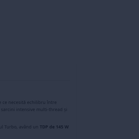
e ce necesită echilibru între
sarcini intensive multi-thread și
l Turbo, având un
TDP de 145 W