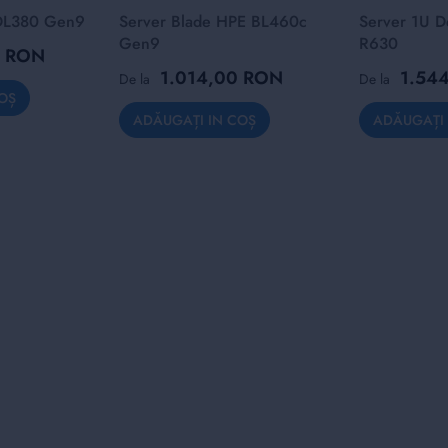
DL380 Gen9
Server Blade HPE BL460c
Server 1U D
Gen9
R630
0 RON
1.014,00 RON
1.54
De la
De la
OȘ
ADĂUGAȚI IN COȘ
ADĂUGAȚI 