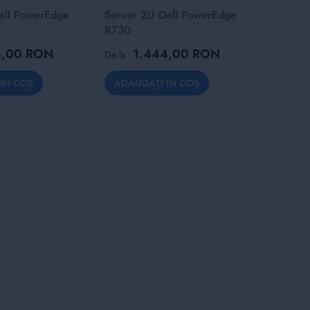
ell PowerEdge
Server 2U Dell PowerEdge
Server 
R730
R430
4,00 RON
1.444,00 RON
1
De la
De la
IN COȘ
ADĂUGAȚI IN COȘ
ADĂUG