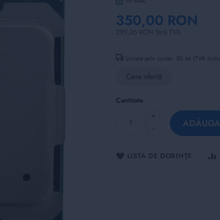
în stoc
350,00 RON
289,26 RON fără TVA
Livrare prin curier: 50 lei (TVA incl
Cere ofertă
Cantitate
ADĂUGAȚ
LISTA DE DORINȚE