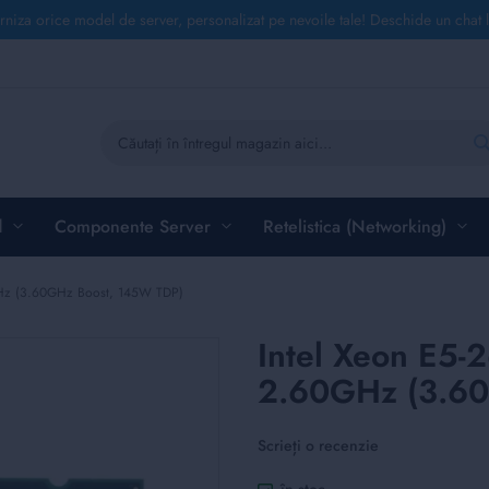
rniza orice model de server, personalizat pe nevoile tale! Deschide un chat 
Căutare
d
Componente Server
Retelistica (Networking)
GHz (3.60GHz Boost, 145W TDP)
Intel Xeon E5-
2.60GHz (3.60
Scrieți o recenzie