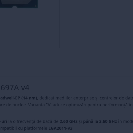
2697A v4
adwell-EP (14 nm)
, dedicat mediilor enterprise și centrelor de dat
re de nuclee. Varianta "A" aduce optimizări pentru performanță în 
-uri
la o frecvență de bază de
2.60 GHz
și
până la 3.60 GHz
în modu
ompatibil cu platformele
LGA2011-v3
.