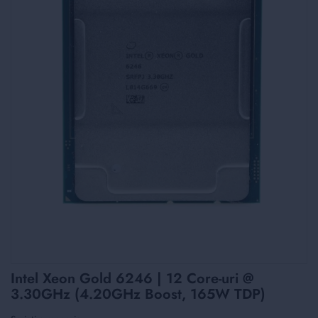
Skip
Intel Xeon Gold 6246 | 12 Core-uri @
to
3.30GHz (4.20GHz Boost, 165W TDP)
the
beginning