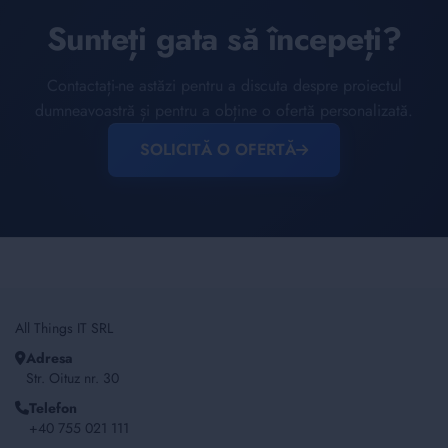
Sunteți gata să începeți?
Contactați-ne astăzi pentru a discuta despre proiectul
dumneavoastră și pentru a obține o ofertă personalizată.
SOLICITĂ O OFERTĂ
All Things IT SRL
Adresa
Str. Oituz nr. 30
Telefon
+40 755 021 111