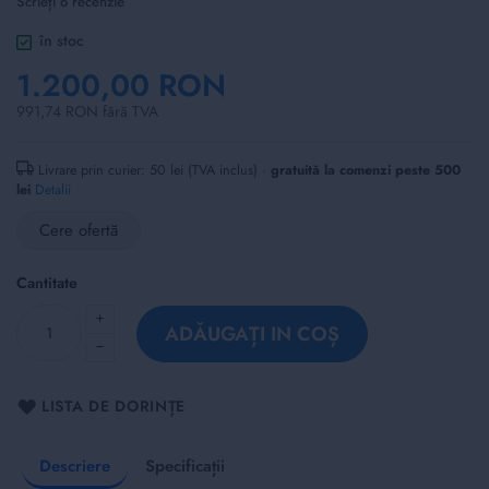
Scrieți o recenzie
of
the
în stoc
images
1.200,00 RON
gallery
991,74 RON fără TVA
Livrare prin curier: 50 lei (TVA inclus) ·
gratuită la comenzi peste 500
lei
Detalii
Cere ofertă
Cantitate
ADĂUGAȚI IN COȘ
LISTA DE DORINȚE
Descriere
Specificații