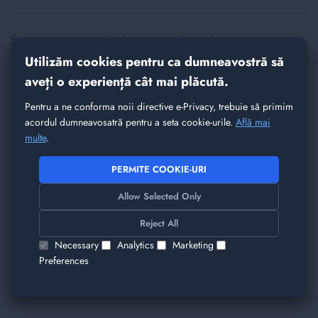
Spune-ne parerea ta despre acest produs
Intel Xeon Gold 6246 | 12 Core-uri @ 3.30GHz
Utilizăm cookies pentru ca dumneavostră să
(4.20GHz Boost, 165W TDP)
aveți o experiență cât mai plăcută.
Nickname
Pentru a ne conforma noii directive e-Privacy, trebuie să primim
acordul dumneavosatră pentru a seta cookie-urile.
Află mai
multe
.
Rezumat
PERMITE COOKIE-URI
Allow Selected Only
Reject All
Recenzie
Necessary
Analytics
Marketing
Preferences