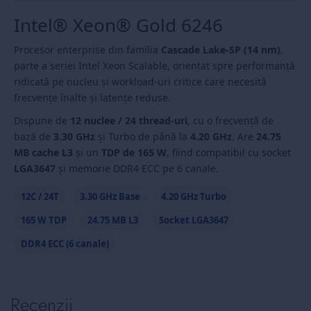
Intel® Xeon® Gold 6246
Procesor enterprise din familia
Cascade Lake-SP (14 nm)
,
parte a seriei Intel Xeon Scalable, orientat spre performanță
ridicată pe nucleu și workload-uri critice care necesită
frecvențe înalte și latențe reduse.
Dispune de
12 nuclee / 24 thread-uri
, cu o frecvență de
bază de
3.30 GHz
și Turbo de până la
4.20 GHz
. Are
24.75
MB cache L3
și un
TDP de 165 W
, fiind compatibil cu socket
LGA3647
și memorie DDR4 ECC pe 6 canale.
12C / 24T
3.30 GHz Base
4.20 GHz Turbo
165 W TDP
24.75 MB L3
Socket LGA3647
DDR4 ECC (6 canale)
Recenzii