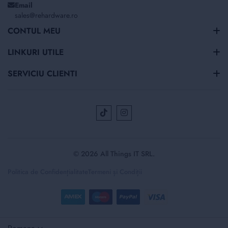
Email
sales@rehardware.ro
CONTUL MEU
LINKURI UTILE
SERVICIU CLIENTI
© 2026 All Things IT SRL.
Politica de Confidențialitate
Termeni și Condiții
Selectați