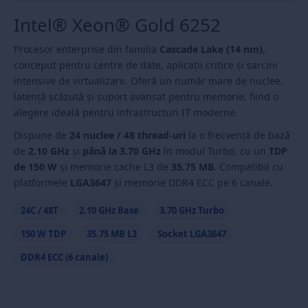
Intel® Xeon® Gold 6252
Procesor enterprise din familia
Cascade Lake (14 nm)
,
conceput pentru centre de date, aplicații critice și sarcini
intensive de virtualizare. Oferă un număr mare de nuclee,
latență scăzută și suport avansat pentru memorie, fiind o
alegere ideală pentru infrastructuri IT moderne.
Dispune de
24 nuclee / 48 thread-uri
la o frecvență de bază
de
2.10 GHz
și
până la 3.70 GHz
în modul Turbo, cu un
TDP
de 150 W
și memorie cache L3 de
35.75 MB
. Compatibil cu
platformele
LGA3647
și memorie DDR4 ECC pe 6 canale.
24C / 48T
2.10 GHz Base
3.70 GHz Turbo
150 W TDP
35.75 MB L3
Socket LGA3647
DDR4 ECC (6 canale)