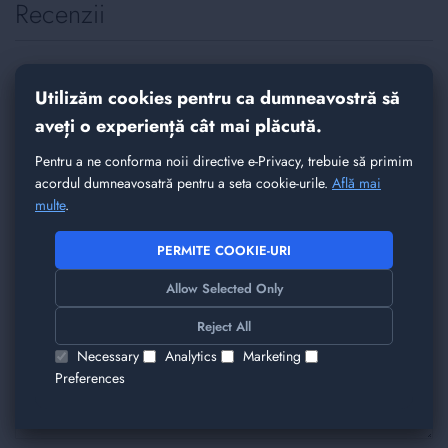
Recenzii
Spune-ne parerea ta despre acest produs
Utilizăm cookies pentru ca dumneavostră să
Intel Xeon Gold 6252 | 24 Core-uri @ 2.10GHz
(3.70GHz Boost, 150W TDP)
aveți o experiență cât mai plăcută.
Pentru a ne conforma noii directive e-Privacy, trebuie să primim
Nickname
acordul dumneavosatră pentru a seta cookie-urile.
Află mai
multe
.
PERMITE COOKIE-URI
Rezumat
Allow Selected Only
Reject All
Recenzie
Necessary
Analytics
Marketing
Preferences