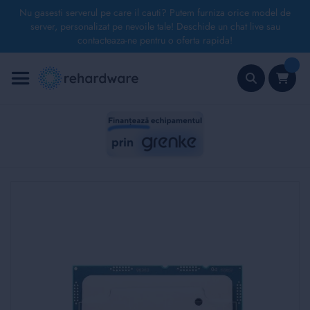
Nu gasesti serverul pe care il cauti? Putem furniza orice model de
server, personalizat pe nevoile tale! Deschide un chat live sau
contacteaza-ne pentru o oferta rapida!
Mergeți
la
Conținut
Căutare
Skip
to
the
end
of
the
images
gallery