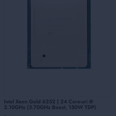
Skip
Intel Xeon Gold 6252 | 24 Core-uri @
to
2.10GHz (3.70GHz Boost, 150W TDP)
the
beginning