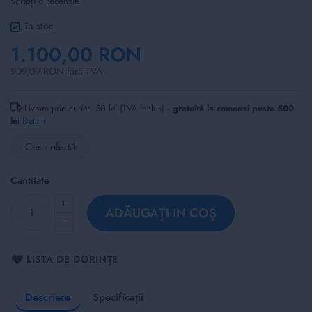
Scrieți o recenzie
of
the
în stoc
images
1.100,00 RON
gallery
909,09 RON fără TVA
Livrare prin curier: 50 lei (TVA inclus) ·
gratuită la comenzi peste 500
lei
Detalii
Cere ofertă
Cantitate
ADĂUGAȚI IN COȘ
LISTA DE DORINȚE
Descriere
Specificații