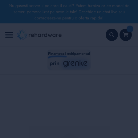
Nu gasesti serverul pe care il cauti? Putem furniza orice model de
server, personalizat pe nevoile tale! Deschide un chat live sau
contacteaza-ne pentru o oferta rapida!
Mergeți
la
Conținut
Căutare
Skip
to
the
end
of
the
images
gallery