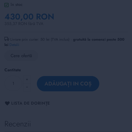
of
în stoc
the
430,00 RON
images
gallery
355,37 RON fără TVA
Livrare prin curier: 50 lei (TVA inclus) ·
gratuită la comenzi peste 500
lei
Detalii
Cere ofertă
Cantitate
ADĂUGAȚI IN COȘ
LISTA DE DORINȚE
Recenzii