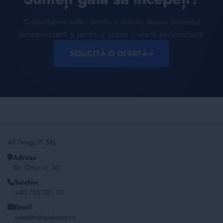
Contactați-ne astăzi pentru a discuta despre proiectul
dumneavoastră și pentru a obține o ofertă personalizată.
SOLICITĂ O OFERTĂ
All Things IT SRL
Adresa
Str. Oituz nr. 30
Telefon
+40 755 021 111
Email
sales@rehardware.ro