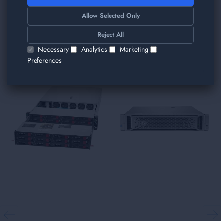
TRIMITE
Allow Selected Only
Am găsit alte produse care v-ar plăcea!
Reject All
Necessary
Analytics
Marketing
Preferences