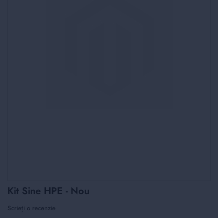
Skip
Kit Sine HPE - Nou
to
the
Scrieți o recenzie
beginning