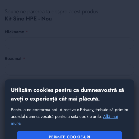
Spune-ne parerea ta despre acest produs
Kit Sine HPE - Nou
Nickname
Rezumat
Recenzie
Utilizăm cookies pentru ca dumneavostră să
aveți o experiență cât mai plăcută.
Pentru a ne conforma noii directive e-Privacy, trebuie să primim
acordul dumneavosatră pentru a seta cookie-urile.
Află mai
multe
.
PERMITE COOKIE-URI