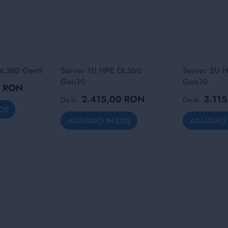
DL380 Gen9
Server 1U HPE DL360
Server 2U 
Gen10
Gen10
0 RON
2.415,00 RON
3.11
De la
De la
OȘ
ADĂUGAȚI IN COȘ
ADĂUGAȚI 