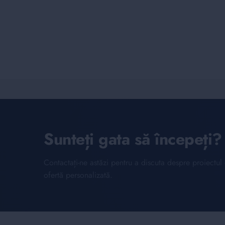
Sunteți gata să începeți?
Contactați-ne astăzi pentru a discuta despre proiectu
ofertă personalizată.