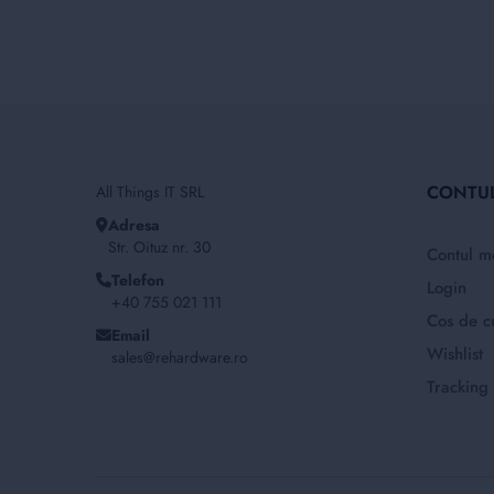
CONTU
All Things IT SRL
Adresa
Str. Oituz nr. 30
Contul m
Telefon
Login
+40 755 021 111
Cos de c
Email
Wishlist
sales@rehardware.ro
Tracking 