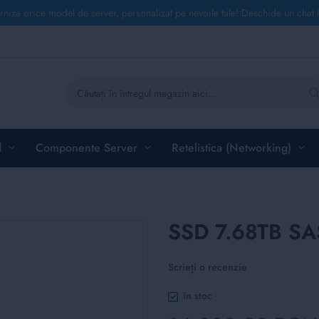
rniza orice model de server, personalizat pe nevoile tale! Deschide un chat 
Căutare
d
Componente Server
Retelistica (Networking)
SSD 7.68TB SAS
Scrieți o recenzie
în stoc