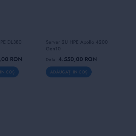
HPE DL380
Server 2U HPE Apollo 4200
Server
Gen10
Gen9
5,00 RON
4.550,00 RON
1
De la
De la
IN COȘ
ADĂUGAȚI IN COȘ
ADĂUG