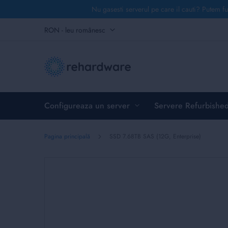
Nu gasesti serverul pe care il cauti? Putem fu
Mergeți
Monedă
RON - leu românesc
la
Conținut
Configureaza un server
Servere Refurbishe
Pagina principală
SSD 7.68TB SAS (12G, Enterprise)
Skip
to
the
end
of
the
images