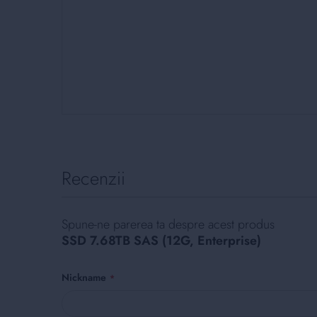
Skip
to
the
beginning
Recenzii
of
the
images
gallery
Spune-ne parerea ta despre acest produs
SSD 7.68TB SAS (12G, Enterprise)
Nickname