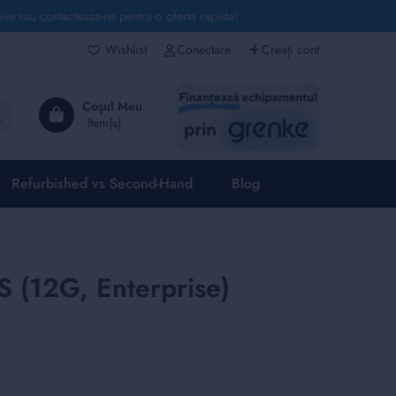
live sau contacteaza-ne pentru o oferta rapida!
Wishlist
Conectare
Creați cont
Căutare
Coșul Meu
Refurbished vs Second-Hand
Blog
 (12G, Enterprise)