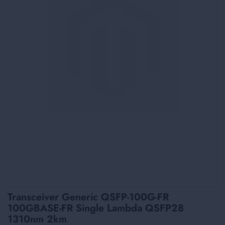
Skip
Transceiver Generic QSFP-100G-FR
to
100GBASE-FR Single Lambda QSFP28
the
1310nm 2km
beginning