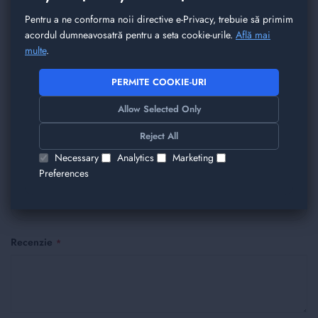
Recenzii
Pentru a ne conforma noii directive e-Privacy, trebuie să primim
acordul dumneavosatră pentru a seta cookie-urile.
Află mai
multe
.
Spune-ne parerea ta despre acest produs
Transceiver Generic QSFP-100G-FR 100GBASE-FR
PERMITE COOKIE-URI
Single Lambda QSFP28 1310nm 2km
Allow Selected Only
Nickname
Reject All
Necessary
Analytics
Marketing
Preferences
Rezumat
Recenzie