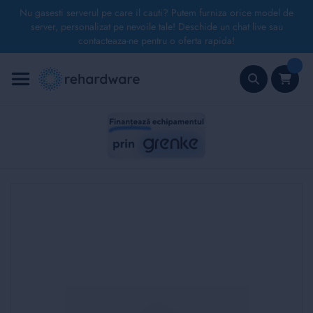
Nu gasesti serverul pe care il cauti? Putem furniza orice model de
server, personalizat pe nevoile tale! Deschide un chat live sau
contacteaza-ne pentru o oferta rapida!
Mergeți
la
Conținut
Căutare
Skip
to
the
end
of
the
images
gallery